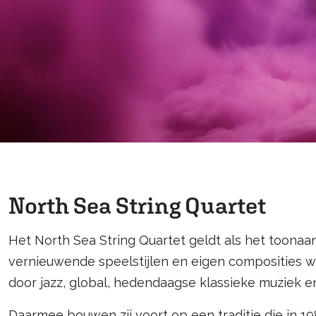
North Sea String Quartet
Het North Sea String Quartet geldt als het toonaa
vernieuwende speelstijlen en eigen composities wer
door jazz, global, hedendaagse klassieke muziek e
Daarmee bouwen zij voort op een traditie die in 19