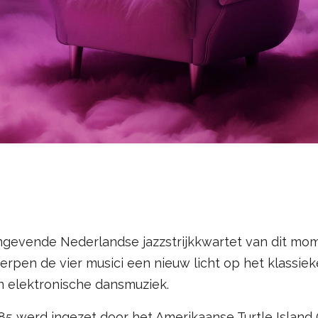
ngevende Nederlandse jazzstrijkkwartet van dit mom
pen de vier musici een nieuw licht op het klassieke 
n elektronische dansmuziek.
85 werd ingezet door het Amerikaanse Turtle Island Q