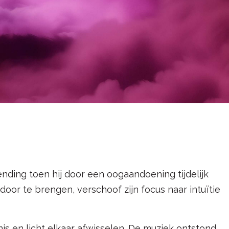
ending toen hij door een oogaandoening tijdelijk
door te brengen, verschoof zijn focus naar intuïtie
is en licht elkaar afwisselen. De muziek ontstond