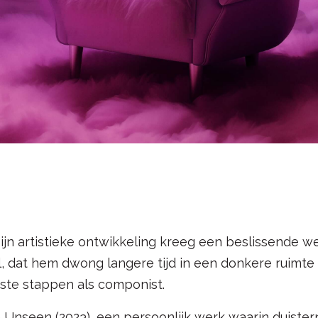
Zijn artistieke ontwikkeling kreeg een beslissende w
el, dat hem dwong langere tijd in een donkere ruimte 
eerste stappen als componist.
 Unseen (2023), een persoonlijk werk waarin duistern